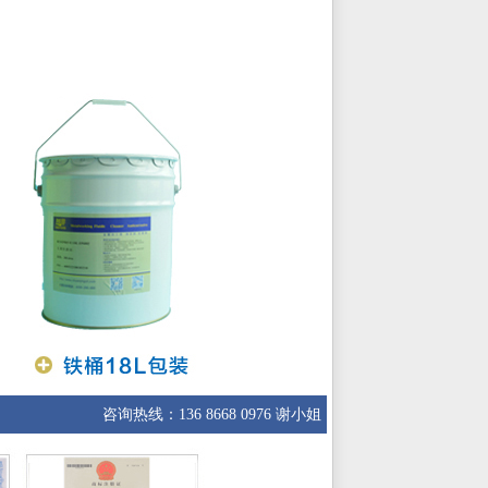
咨询热线：136 8668 0976 谢小姐