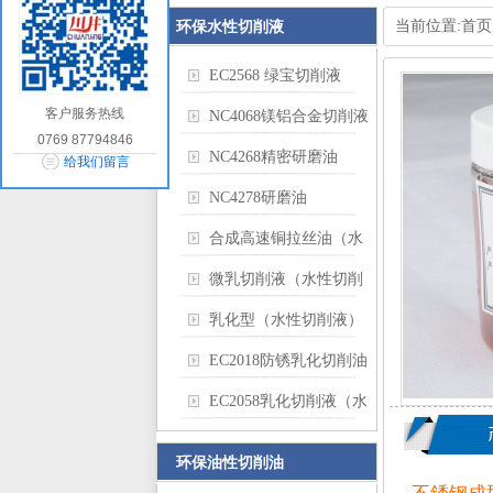
当前位置:
首页
环保水性切削液
EC2568 绿宝切削液
（水性切削液）
客户服务热线
NC4068镁铝合金切削液
0769 87794846
（水性性）
NC4268精密研磨油
给我们留言
NC4278研磨油
合成高速铜拉丝油（水
性切削液）
微乳切削液（水性切削
液）
乳化型（水性切削液）
EC2018防锈乳化切削油
（水性切削液）
EC2058乳化切削液（水
性切削液）
环保油性切削油