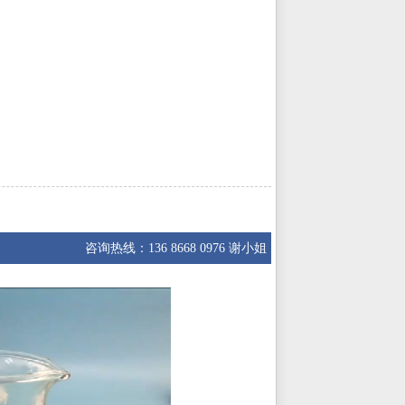
咨询热线：136 8668 0976 谢小姐