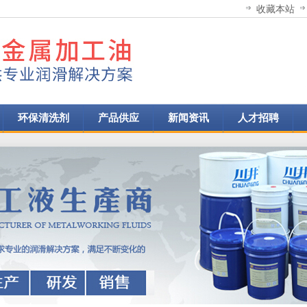
收藏本站
环保清洗剂
产品供应
新闻资讯
人才招聘