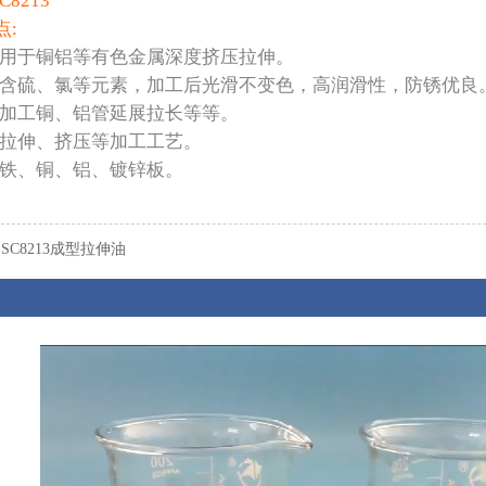
C8213
点:
用于铜铝等有色金属深度挤压拉伸。
含硫、氯等元素，加工后光滑不变色，高润滑性，防锈优良
加工铜、铝管延展拉长等等。
拉伸、挤压等加工工艺。
铁、铜、铝、镀锌板。
:
SC8213成型拉伸油