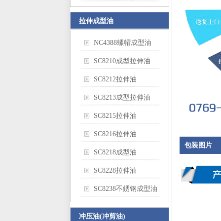
拉伸成型油
NC4388螺帽成型油
SC8210成型拉伸油
SC8212拉伸油
SC8213成型拉伸油
SC8215拉伸油
SC8216拉伸油
包装图片
SC8218成型油
SC8228拉伸油
SC8238不銹钢成型油
冲压油(冲剪油)