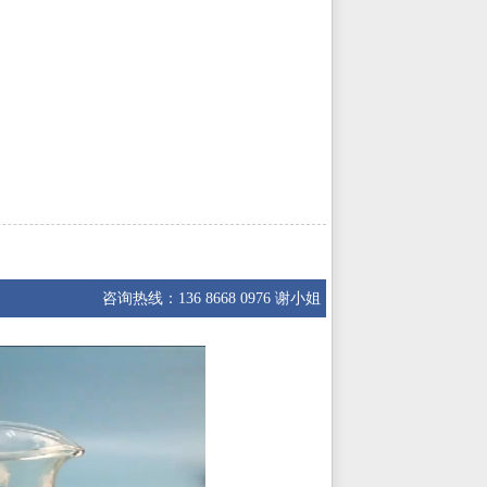
。
咨询热线：136 8668 0976 谢小姐