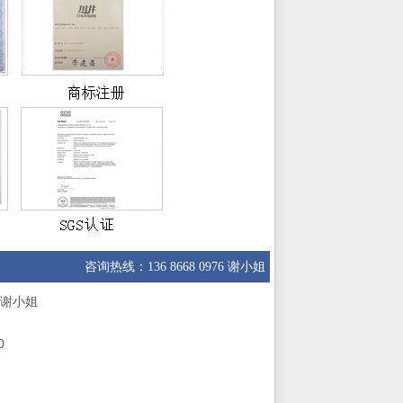
咨询热线：136 8668 0976 谢小姐
6 谢小姐
0