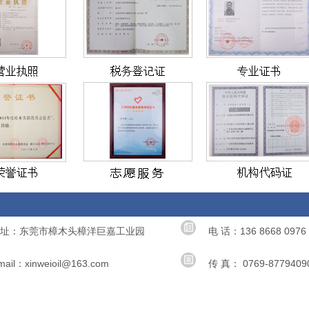
 址：东莞市樟木头樟洋巨嘉工业园
电 话：136 8668 097
mail：xinweioil@163.com
传 真： 0769-8779409