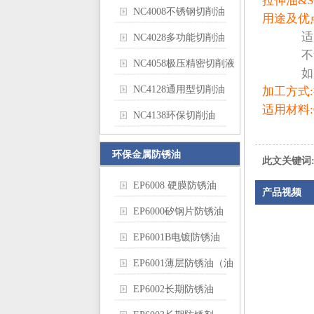
拉伸油&
S
NC4008不锈钢切削油
用途及优
适
NC4028多功能切削油
不
NC4058极压精密切削液
如
NC4128通用型切削油
加工方式:
适用材料:
NC4138环保切削油
环保金属防锈油
此文关键词
EP6008 硬膜防锈油
产品视频
EP6000矽钢片防锈油
EP6001B电镀防锈油
EP6001薄层防锈油（油
性）
EP6002长期防锈油