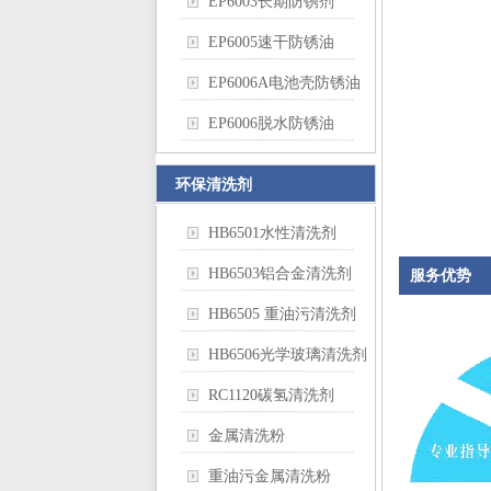
EP6003长期防锈剂
EP6005速干防锈油
EP6006A电池壳防锈油
EP6006脱水防锈油
环保清洗剂
HB6501水性清洗剂
HB6503铝合金清洗剂
服务优势
HB6505 重油污清洗剂
HB6506光学玻璃清洗剂
RC1120碳氢清洗剂
金属清洗粉
重油污金属清洗粉