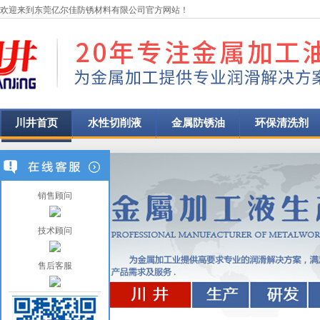
欢迎来到东莞亿尔佳防锈材料有限公司官方网站！
川井首页
水性切削液
金属防锈油
环保清洗剂
销售顾问
技术顾问
售后客服