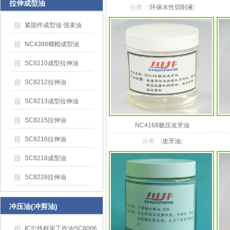
拉伸成型油
分类：[
环保水性切削液
]
紧固件成型油 强束油
QS208
NC4388螺帽成型油
SC8210成型拉伸油
SC8212拉伸油
SC8213成型拉伸油
SC8215拉伸油
NC4168极压攻牙油
SC8216拉伸油
分类：[
攻牙油
]
SC8218成型油
SC8228拉伸油
冲压油(冲剪油)
IC引线框架工作油SC8006