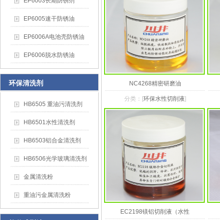
EP6003长期防锈剂
EP6005速干防锈油
EP6006A电池壳防锈油
EP6006脱水防锈油
环保清洗剂
NC4268精密研磨油
分类：[
环保水性切削液
]
HB6505 重油污清洗剂
HB6501水性清洗剂
HB6503铝合金清洗剂
HB6506光学玻璃清洗剂
金属清洗粉
重油污金属清洗粉
EC2198镁铝切削液（水性