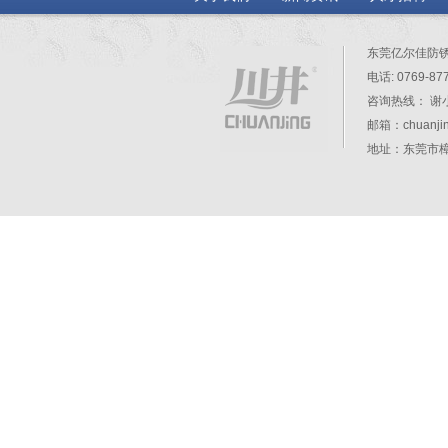
东莞亿尔佳防
电话: 0769-87
咨询热线： 谢小姐
邮箱：chuanjin
地址：东莞市