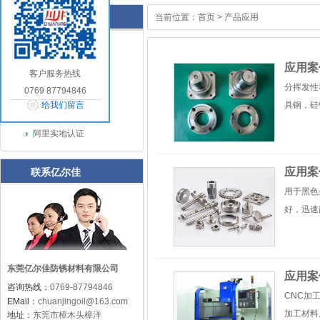
产品应用
当前位置：
首页
>
产品应用
公司简介
企业文化
应用案
客户服务热线
经营理念
分挥发性
0769 87794846
服务流程
给我们留言
具钢，硅
相关证书
阿里实地认证
应用案
联系亿尔佳
用于黑色
好，迅速
东莞亿尔佳防锈材料有限公司
应用案
咨询热线：
0769-87794846
CNC加
EMail：
chuanjingoil@163.com
加工材料
地址：
东莞市樟木头樟洋