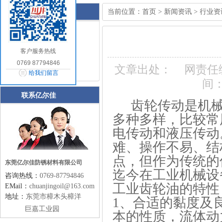
当前位置：
首页
>
新闻资讯
>
行业资
行业资讯
行业资讯
公司资讯
客户服务热线
常见问题
0769 87794846
文章出处：
网责任
油品知识
给我们留言
间：2
联系亿尔佳
齿轮传动是机
多种多样，比较常
电传动和液压传动
难、操作不易、结
点，但作为传统的
东莞亿尔佳防锈材料有限公司
迄今在工业机械设
咨询热线：
0769-87794846
工业齿轮油的特性
EMail：
chuanjingoil@163.com
地址：
东莞市樟木头樟洋
1、
合适的黏度及
巨嘉工业园
本的性质，流体动