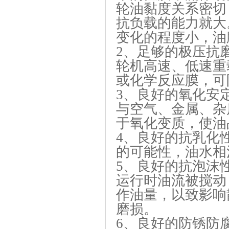
轮油黏度关系密切
抗负载的能力就大
变化的程度小，油
2、
足够的极压抗
轮机高速、低速重
或化学反应膜，可
3、
良好的氧化安
与空气、金属、杂
于氧化变质，使油
4、
良好的抗乳化
的可能性，油水相
5、
良好的抗泡沫
运行时油流被搅动
作油量，以致影响
磨损。
6、
良好的防锈防