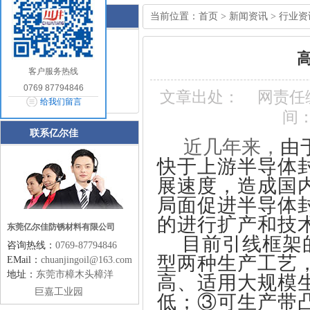
当前位置：
首页
>
新闻资讯
>
行业资
行业资讯
行业资讯
公司资讯
客户服务热线
常见问题
0769 87794846
文章出处：
网责任
油品知识
给我们留言
间：2
联系亿尔佳
近几年来，
由
快于上游半导体
展速度，造成国
局面促进半导体
的进行扩产和技
东莞亿尔佳防锈材料有限公司
目前引线框架
咨询热线：
0769-87794846
型两种生产工艺
EMail：
chuanjingoil@163.com
地址：
东莞市樟木头樟洋
高、适用大规模
巨嘉工业园
低；③可生产带