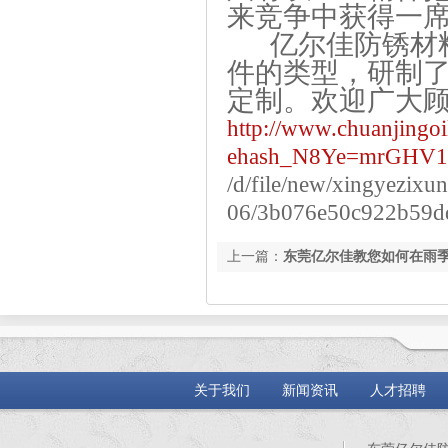
来竞争中获得一
亿尔佳防锈材
件的类型，研制
定制。欢迎广大
http://www.chuanjingo
ehash_N8Ye=mrGHV1
/d/file/new/xingyezixu
06/3b076e50c922b59d
上一篇：
东莞亿尔佳教您如何在雨
关于我们
新闻资讯
人才招聘